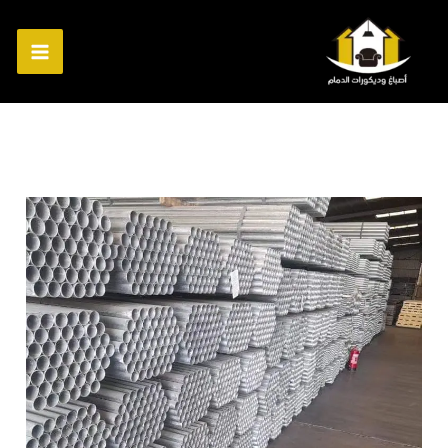
خطي
لى
لمحتوى