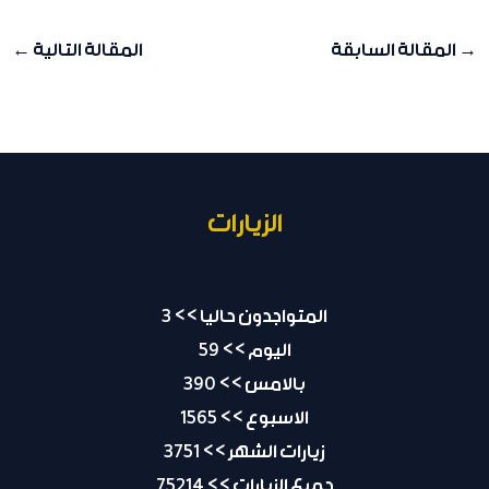
→
المقالة السابقة
المقالة التالية
←
الزيارات
المتواجدون حاليا >> 3
اليوم >> 59
بالامس >> 390
الاسبوع >> 1565
زيارات الشهر >> 3751
جميع الزيارات >> 75214