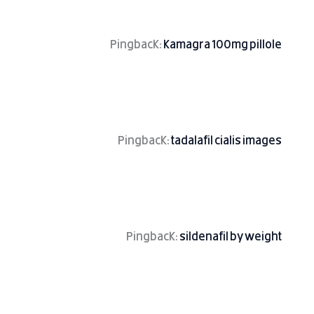
Pingback:
kamagra 100mg pillole
Pingback:
tadalafil cialis images
Pingback:
sildenafil by weight