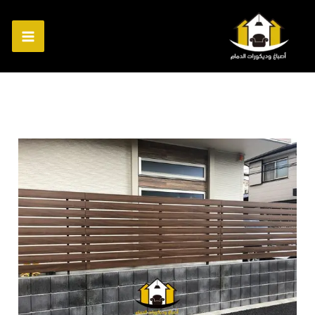
خطي
لى
لمحتوى