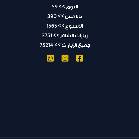
اليوم >> 59
بالامس >> 390
الاسبوع >> 1565
زيارات الشهر >> 3751
جميع الزيارات >> 75214