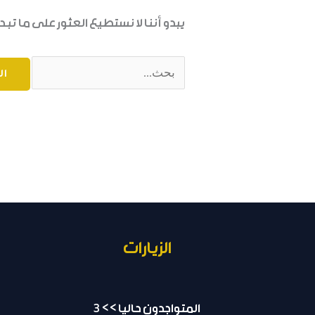
يبدو أننا لا نستطيع العثور على ما تب
الزيارات
المتواجدون حاليا >> 3