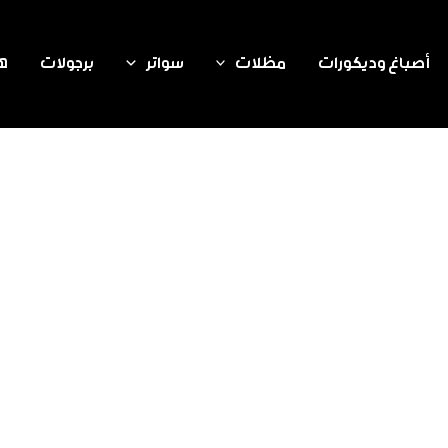
أصباغ وديكورات
مظلات
سواتر
برجولات
هن