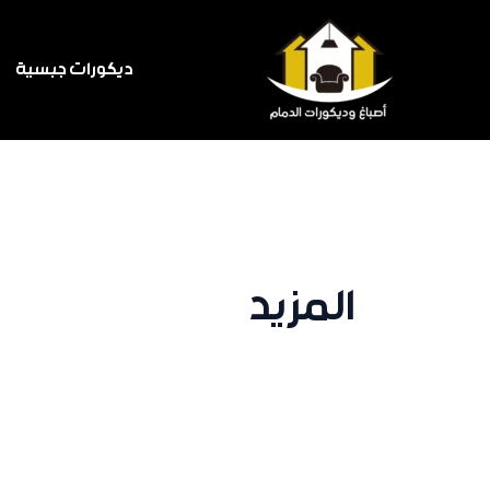
خطي
البحث
لى
عن:
ديكورات جبسية
لمحتوى
المزيد