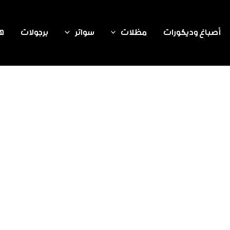
أصباغ وديكورات
مظلات
سواتر
برجولات
هن