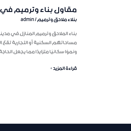
مقاول بناء وترميم في الدمام
مقاول
بناء
بنلاء ملاحق وترميم
/
admin
وترميم
بناء الملاحق وترميم المنازل في مدي
في
مساحاتهم السكنية أو التجارية تقع 
الدمام
ونموًا سكانيًا متزايدًا مما يجعل الح
بأسعار
منافسة|
قراءة المزيد »
0558994460